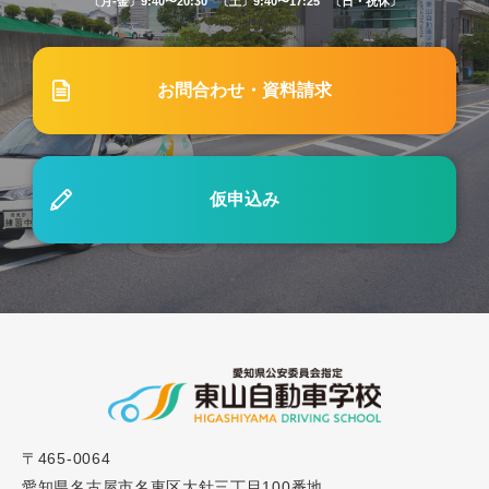
〔月-金〕9:40〜20:30 〔土〕9:40〜17:25 〔日・祝休〕
2024.01.15
ブログ
#30「自動車学校の方向変換（方向転換）で失敗し
お問合わせ・資料請求
ないコツをご紹介！」
2026.07.26
ブログ
仮申込み
#84 東山自動車学校の修了検定対策とは？修了検定
に合格するためのサポート体制を解説
2023.07.15
ブログ
#18「学科試験で出題される問題は？勉強方法はど
うすべき？」
2025.04.07
〒465-0064
ブログ
愛知県名古屋市名東区大針三丁目100番地