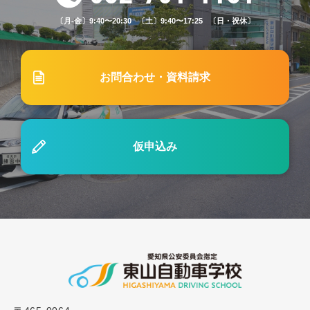
価格一部改定のお知らせ
〔月-金〕9:40〜20:30 〔土〕9:40〜17:25 〔日・祝休〕
2026.05.24
ブログ
お問合わせ・資料請求
#80 東山自動車学校の仮免許取得年齢対応とは？
入校タイミングや取得ポイントを解説
仮申込み
2025.02.10
ブログ
#53「ペーパードライバーの方必見！効果的な練習
方法と克服のコツ」
2023.09.15
ブログ
#22「【自動車運転免許】学生のうちにとった方が
いい理由」