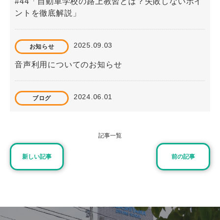
#44「自動車学校の路上教習とは？失敗しないポイ
ントを徹底解説」
2025.09.03
お知らせ
音声利用についてのお知らせ
2024.06.01
ブログ
#39「通いで免許を取得する最短の日数は？自動車
学校を早く卒業するためのコツもご紹介」
記事一覧
新しい記事
前の記事
2026.06.28
ブログ
#82 東山自動車学校で学ぶ普通免許とは？運転でき
る車の条件までわかりやすく解説