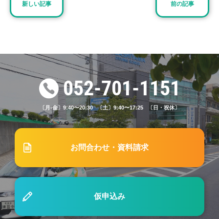
新しい記事
前の記事
2024.11.25
ブログ
#50「東山自動車学校における路上教習一回目の内
容とは？ポイントと合わせて解説します！」
2022.11.01
ブログ
052-701-1151
#1「自動車学校の教習料金はどれくらいかかる？
相場はどれくらい？」
〔月-金〕9:40〜20:30 〔土〕9:40〜17:25 〔日・祝休〕
2023.06.15
ブログ
お問合わせ・資料請求
#16「自動車学校の申し込みに必要なものは？事前
にチェックすべきこと」
仮申込み
2025.12.16
ブログ
#69【女性・社会人必見】後悔しない自動車学校の