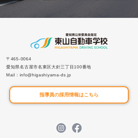
選び方｜不安解消チェックリスト7選
2023.12.01
ブログ
#27「自動車学校の技能教習とは？各段階の流れや
注意点を解説」
〒465-0064
2026.06.08
重要なお知らせ
愛知県名古屋市名東区大針三丁目100番地
Mail：info@higashiyama-ds.jp
夏の短期集中スピードプランについて
指導員の採用情報はこちら