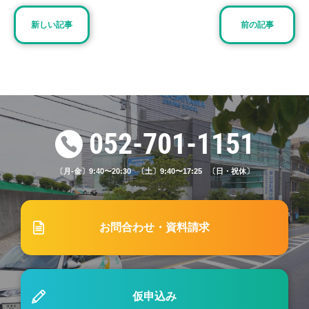
2023.02.01
ブログ
新しい記事
前の記事
#7「自動車学校での適性検査では何をする？落ち
る人はいる？」
2025.12.30
ブログ
#70【女性も社会人も安心】東山自動車学校が働き
052-701-1151
ながら・子育てしながらでも通いやすい理由
〔月-金〕9:40〜20:30 〔土〕9:40〜17:25 〔日・祝休〕
2025.04.07
ブログ
#58「都市部での運転で注意すべきポイントガイド
お問合わせ・資料請求
– 安全運転のための実践的アドバイス」
2023.06.01
ブログ
仮申込み
#15「高速教習ではどんなことをするの？事前に準