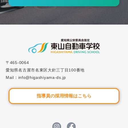
備しておくことは？」
2024.05.15
ブログ
#38「自動車学校のキャンセル待ちとは？予約しや
すいタイミングとは」
2023.12.15
〒465-0064
ブログ
愛知県名古屋市名東区大針三丁目100番地
#28「セット教習とは？教習内容と知っておきたい
Mail：info@higashiyama-ds.jp
ポイントを解説」
指導員の採用情報はこちら