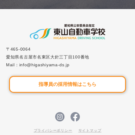
2023.02.15
ブログ
#8「自動車学校の学科教習のベストな受け方は？
よくある失敗と合わせてご紹介！」
〒465-0064
2025.06.01
ブログ
愛知県名古屋市名東区大針三丁目100番地
Mail：info@higashiyama-ds.jp
#62 失敗しない！自動車学校の企業向け講習（社員
研修）の選び方と活用ポイント
指導員の採用情報はこちら
プライバシーポリシー
サイトマップ