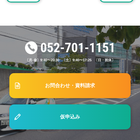
#71 家族で向き合う「高齢ドライバーの免許更新」
と運転卒業の話し方
2025.12.16
ブログ
#69【女性・社会人必見】後悔しない自動車学校の
052-701-1151
選び方｜不安解消チェックリスト7選
〔月-金〕9:40〜20:30 〔土〕9:40〜17:25 〔日・祝休〕
2026.05.24
ブログ
#80 東山自動車学校の仮免許取得年齢対応とは？
お問合わせ・資料請求
入校タイミングや取得ポイントを解説
2024.07.01
ブログ
仮申込み
#41「自動車学校のキャンセル料金はどのくらいか
かる？料金相場や発生してしまった時の対応方法を
解説」