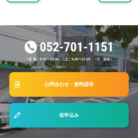
スクールバス停留所の一部変更等について
2025.11.17
ブログ
#67 自動車学校、途中で挫折しないか不安なあなた
へ。教習を最後まで楽しく続ける5つのコツ
052-701-1151
〔月-金〕9:40〜20:30 〔土〕9:40〜17:25 〔日・祝休〕
2023.12.15
ブログ
#28「セット教習とは？教習内容と知っておきたい
ポイントを解説」
お問合わせ・資料請求
2023.09.15
ブログ
#22「【自動車運転免許】学生のうちにとった方が
仮申込み
いい理由」