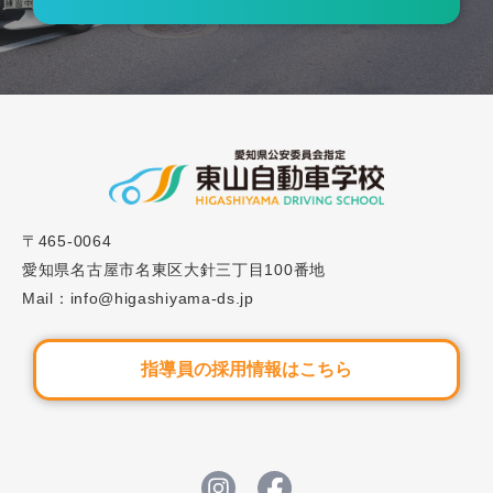
2023.03.01
ブログ
#9「運転免許取得に必要な視力は？適性試験の内
容を解説します！」
2025.05.19
ブログ
#61 社用車事故ゼロを目指す！企業向け講習で実現
〒465-0064
する安全運転と事故防止策
愛知県名古屋市名東区大針三丁目100番地
Mail：info@higashiyama-ds.jp
指導員の採用情報はこちら