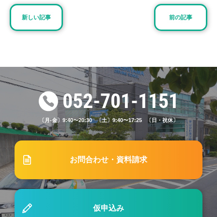
2023.08.01
ブログ
新しい記事
前の記事
#19「自動車学校でのみきわめとは？注意点を解
説」
2025.03.01
重要なお知らせ
価格一部改定のお知らせ
052-701-1151
〔月-金〕9:40〜20:30 〔土〕9:40〜17:25 〔日・祝休〕
2023.03.13
重要なお知らせ
3月13日以降のマスク着用について
お問合わせ・資料請求
2024.03.01
ブログ
#33 「東山自動車学校で卒業するにはどのくらいの
費用がかかる？プラン別にご紹介！」
仮申込み