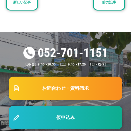
#47「学科試験で出題される標識・標示問題とは？
新しい記事
前の記事
標識と標示の種類と覚え方をご紹介」
2024.02.15
ブログ
#11「自動車学校に通う時の服装はどこまで許され
る？【ネイル・スカート・カラコン】」
052-701-1151
〔月-金〕9:40〜20:30 〔土〕9:40〜17:25 〔日・祝休〕
2023.05.15
ブログ
#14「自動車学校の応急救護！教習の流れや内容を
紹介」
お問合わせ・資料請求
2026.08.01
お知らせ
夏季休暇のお知らせ
仮申込み