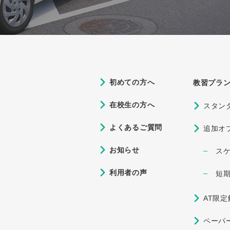
5.15
キャンセル待ちとは？予約しやすいタイミングとは」
2.15
科教習のベストな受け方は？よくある失敗と合わせてご紹介
初めての方へ
教習プラ
在校生の方へ
スタン
よくあるご質問
追加オ
お知らせ
ス
利用者の声
短
AT限
ペーパ