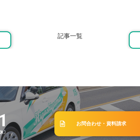
7.17
プラン受付終了のお知らせ
記事一覧
6.29
対応！電動キックボードの新しい交通ルールとは？おさえてお
0.15
いらない？それぞれの意見とメリットデメリット」
1.01
1
お問合わせ・資料請求
教習所の違いとは？「公認校」と「非公認校」についても解説
祝休〕