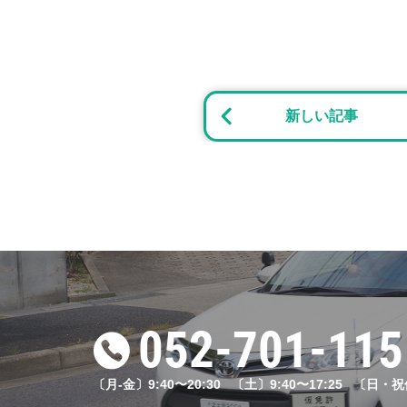
2024.0
お知らせ
夏の短期集中スピード
新しい記事
2025.0
ブログ
#64 2023年改正
2023.1
ブログ
#24「免許は必要？
2023.1
052-701-115
ブログ
#25「自動車学校と
〔月-金〕9:40〜20:30 〔土〕9:40〜17:25 〔日・