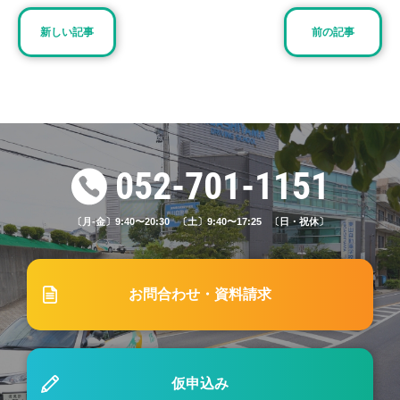
2024.06.01
ブログ
新しい記事
前の記事
#39「通いで免許を取得する最短の日数は？自動車
学校を早く卒業するためのコツもご紹介」
2024.09.04
ブログ
#45「自動車学校の効果測定とは？合格するための
052-701-1151
ポイントをご紹介」
〔月-金〕9:40〜20:30 〔土〕9:40〜17:25 〔日・祝休〕
2026.04.15
重要なお知らせ
スクールバス停留所の一部変更等について
お問合わせ・資料請求
2025.01.13
ブログ
#51「免許は何歳まで取得できる？30代以上で免許
仮申込み
を取る注意点をご紹介」