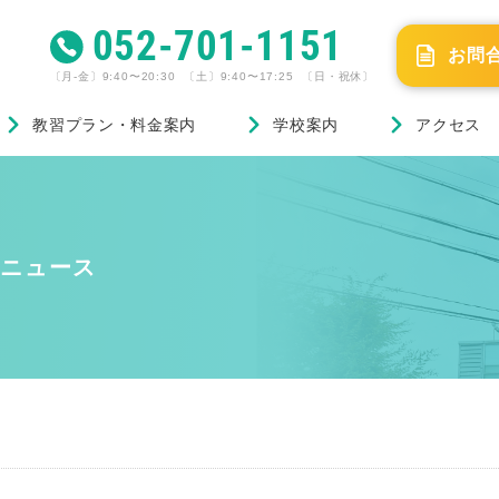
052-701-1151
お問
〔月-金〕9:40〜20:30 〔土〕9:40〜17:25 〔日・祝休〕
教習プラン・料金案内
学校案内
アクセス
ニュース