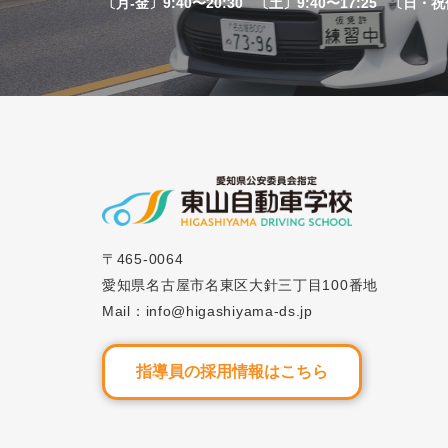
〔月-金〕9:40〜20:30 〔土〕9:40〜17:25 〔日・
2023.0
ブログ
#21「AT(オートマ)
2025.0
ブログ
#57「自動車学校卒
〒465-0064
愛知県名古屋市名東区大針三丁目100番地
Mail：info@higashiyama-ds.jp
指導員の採用情報はこちら