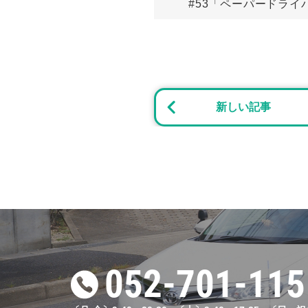
#53「ペーパードラ
2024.1
ブログ
#49「 路上教習のポ
新しい記事
2025.0
お知らせ
「AT限定解除教習」
2023.0
ブログ
#19「自動車学校で
2024.0
052-701-115
ブログ
#35「東山自動車学