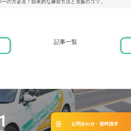
イバーの方必見！効果的な練習方法と克服のコツ」
1.12
イントとは？一回目の教習内容や注意点を解説」
記事一覧
7.17
及び「ペーパードライバー教習」受付一時中断のお知らせ
8.01
のみきわめとは？注意点を解説」
4.01
1
お問合わせ・資料請求
校の繁忙期はいつ？入校におすすめの時期をご紹介」