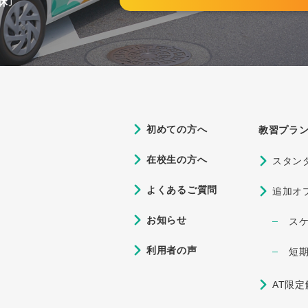
祝休〕
9.01
・MT(マニュアル)どちらで免許を取るべき？」
3.24
業後も安全運転！知っておくべき公道での運転マナーとトラブ
初めての方へ
教習プラ
在校生の方へ
スタン
よくあるご質問
追加オ
お知らせ
ス
利用者の声
短
AT限