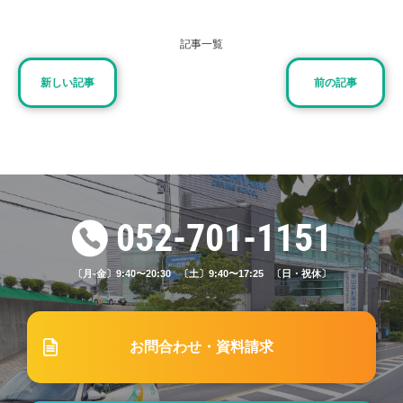
「AT限定解除教習」及び「ペーパードライバー教
習」受付一時中断のお知らせ
記事一覧
新しい記事
前の記事
2023.07.15
ブログ
#18「学科試験で出題される問題は？勉強方法はど
うすべき？」
2025.05.19
ブログ
052-701-1151
#61 社用車事故ゼロを目指す！企業向け講習で実現
する安全運転と事故防止策
〔月-金〕9:40〜20:30 〔土〕9:40〜17:25 〔日・祝休〕
2023.05.15
ブログ
お問合わせ・資料請求
#14「自動車学校の応急救護！教習の流れや内容を
紹介」