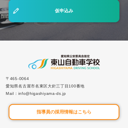
仮申込み
2023.08.15
ブログ
#20「自主経路設定とは？うまくいくコツは？」
2024.12.23
ブログ
#44「自動車学校の路上教習とは？失敗しないポイ
ントを徹底解説」
2023.01.15
〒465-0064
ブログ
愛知県名古屋市名東区大針三丁目100番地
#6「意外と時間がかかる？自動車学校のスケジュ
Mail：info@higashiyama-ds.jp
ールの組み方を解説します！」
指導員の採用情報はこちら