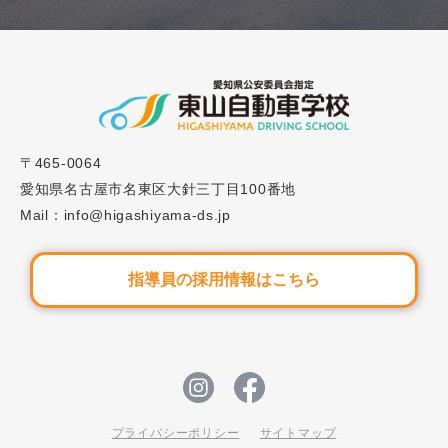
解説
2023.01.01
ブログ
#5「子育てをしながら免許を取得するのは可能？
子育て中の自動車学校選びのポイントとは？」
〒465-0064
愛知県名古屋市名東区大針三丁目100番地
2023.02.15
ブログ
Mail：info@higashiyama-ds.jp
#8「自動車学校の学科教習のベストな受け方は？
よくある失敗と合わせてご紹介！」
指導員の採用情報はこちら
プライバシーポリシー
サイトマップ