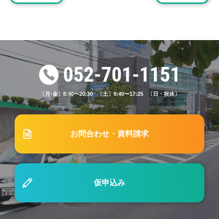
#21「AT(オートマ)・MT(マニュアル)どちらで免許
を取るべき？」
2023.07.15
ブログ
052-701-1151
#18「学科試験で出題される問題は？勉強方法はど
うすべき？」
〔月-金〕9:40〜20:30 〔土〕9:40〜17:25 〔日・祝休〕
2022.11.15
ブログ
お問合わせ・資料請求
#2「自動車学校の教習料金は「ローン払い」でき
る？」
仮申込み
2025.06.29
ブログ
#64 2023年改正対応！電動キックボードの新しい
交通ルールとは？おさえておきたいポイントを徹底