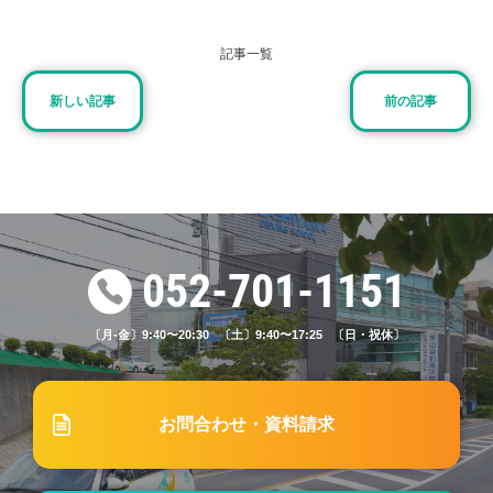
記事一覧
2024.10.28
ブログ
#48「東山自動車学校における標識って？出題され
新しい記事
前の記事
る試験や例文をご紹介」
2026.06.28
ブログ
#82 東山自動車学校で学ぶ普通免許とは？運転でき
る車の条件までわかりやすく解説
052-701-1151
〔月-金〕9:40〜20:30 〔土〕9:40〜17:25 〔日・祝休〕
2024.06.01
ブログ
#39「通いで免許を取得する最短の日数は？自動車
学校を早く卒業するためのコツもご紹介」
お問合わせ・資料請求
2024.07.17
お知らせ