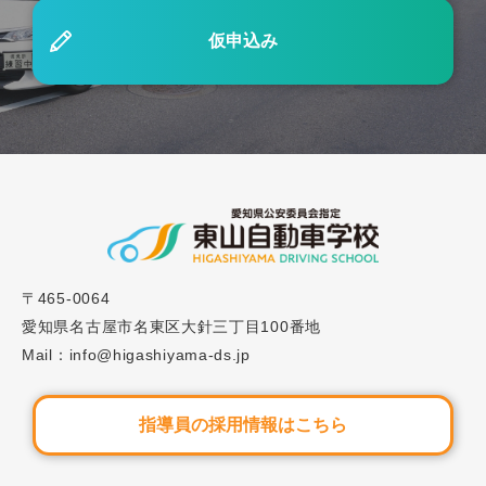
夏の短期集中スピードプラン受付終了のお知らせ
仮申込み
2023.11.09
重要なお知らせ
スクールバス送迎地点廃止のお知らせ
2023.12.01
ブログ
#27「自動車学校の技能教習とは？各段階の流れや
注意点を解説」
〒465-0064
愛知県名古屋市名東区大針三丁目100番地
Mail：info@higashiyama-ds.jp
指導員の採用情報はこちら