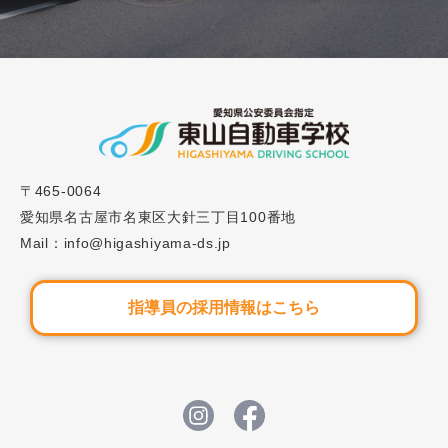
2024.07.01
ブログ
#41「自動車学校のキャンセル料金はどのくらいか
かる？料金相場や発生してしまった時の対応方法を
解説」
〒465-0064
2024.12.09
ブログ
愛知県名古屋市名東区大針三丁目100番地
Mail：info@higashiyama-ds.jp
#43「失敗しない自動車学校の選び方とは？知って
おくべき6つのポイント」
指導員の採用情報はこちら