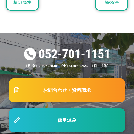
新しい記事
前の記事
2025.11.17
ブログ
#67 自動車学校、途中で挫折しないか不安なあなた
へ。教習を最後まで楽しく続ける5つのコツ
2026.03.07
重要なお知らせ
052-701-1151
スクールバス停留所の一部変更等について
〔月-金〕9:40〜20:30 〔土〕9:40〜17:25 〔日・祝休〕
2023.01.01
ブログ
#5「子育てをしながら免許を取得するのは可能？
お問合わせ・資料請求
子育て中の自動車学校選びのポイントとは？」
2026.06.28
ブログ
仮申込み
#82 東山自動車学校で学ぶ普通免許とは？運転でき
る車の条件までわかりやすく解説