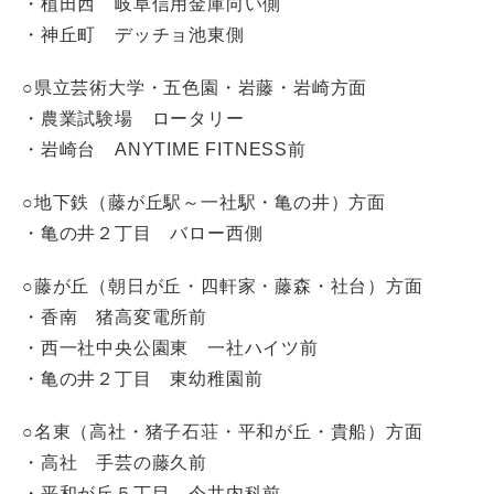
・植田西 岐阜信用金庫向い側
・神丘町 デッチョ池東側
○県立芸術大学・五色園・岩藤・岩崎方面
・農業試験場 ロータリー
・岩崎台 ANYTIME FITNESS前
○地下鉄（藤が丘駅～一社駅・亀の井）方面
・亀の井２丁目 バロー西側
○藤が丘（朝日が丘・四軒家・藤森・社台）方面
・香南 猪高変電所前
・西一社中央公園東 一社ハイツ前
・亀の井２丁目 東幼稚園前
○名東（高社・猪子石荘・平和が丘・貴船）方面
・高社 手芸の藤久前
・平和が丘５丁目 今井内科前