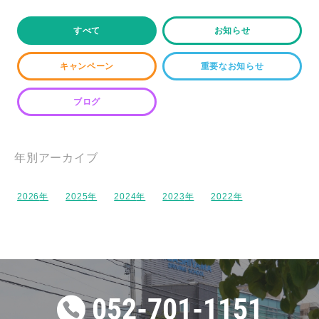
2026.03.22
ブログ
すべて
お知らせ
#76【入校前に確認】東山自動車学校でトラブルを
防ぐためのポイント
キャンペーン
重要なお知らせ
ブログ
2026.04.15
重要なお知らせ
スクールバス停留所の一部変更等について
年別アーカイブ
2025.04.05
重要なお知らせ
2026
2025
2024
2023
2022
スクールバス停留所の一部変更等について
2023.04.15
ブログ
#12「【保護者の方へ】東山自動車学校の入校手続
052-701-1151
きについて【手順と特長】」