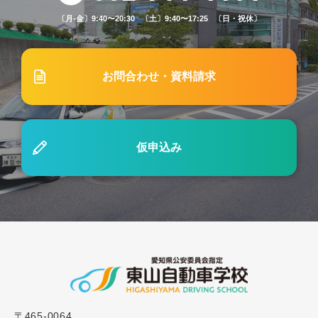
〔月-金〕9:40〜20:30 〔土〕9:40〜17:25 〔日・祝休〕
2023.03.15
ブログ
#10「【これから免許を取得する方へ】自動車学校
の申し込みから免許取得までの流れ」
お問合わせ・資料請求
2024.04.01
ブログ
#35「東山自動車学校の繁忙期はいつ？入校におす
仮申込み
すめの時期をご紹介」
〒465-0064