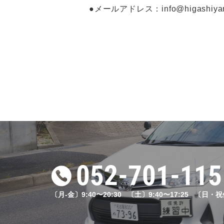
●メールアドレス：info@higashiyam
052-701-115
〔月-金〕9:40〜20:30 〔土〕9:40〜17:25 〔日・