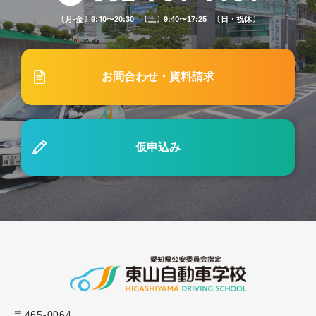
〔月-金〕9:40〜20:30 〔土〕9:40〜17:25 〔日・祝休〕
2026.02.15
お知らせ
2/23（月）「天皇誕生日」営業時間変更のお知らせ
お問合わせ・資料請求
2025.03.21
重要なお知らせ
スクールバス停留所の一部廃止について
仮申込み
2025.01.13
ブログ
#51「免許は何歳まで取得できる？30代以上で免許
を取る注意点をご紹介」
2023.03.01
ブログ
#9「運転免許取得に必要な視力は？適性試験の内
容を解説します！」
〒465-0064