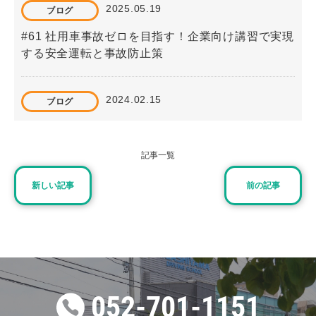
2025.05.19
ブログ
#61 社用車事故ゼロを目指す！企業向け講習で実現
する安全運転と事故防止策
2024.02.15
ブログ
#32「東山自動車学校で許される服装とは？注意点
を徹底解説」
記事一覧
新しい記事
前の記事
2026.04.15
重要なお知らせ
スクールバス停留所の一部変更等について
2024.07.17
お知らせ
夏の短期集中スピードプラン受付終了のお知らせ
052-701-1151