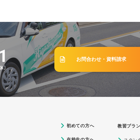
5.15
応急救護！教習の流れや内容を紹介」
3.01
1
お問合わせ・資料請求
学校で卒業するにはどのくらいの費用がかかる？プラン別にご
祝休〕
2.15
科教習のベストな受け方は？よくある失敗と合わせてご紹介
4.05
一部変更等について
初めての方へ
教習プラ
在校生の方へ