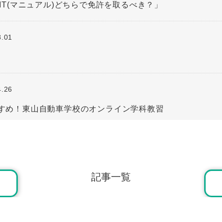
・MT(マニュアル)どちらで免許を取るべき？」
8.01
4.26
すすめ！東山自動車学校のオンライン学科教習
3.01
せ
記事一覧
2.01
技能教習とは？各段階の流れや注意点を解説」