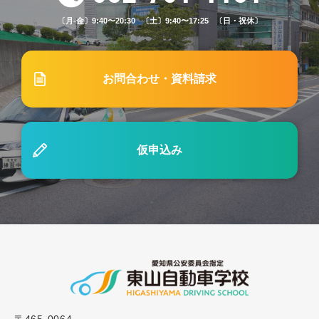
と早く免許を取得するメリット
〔月-金〕9:40〜20:30 〔土〕9:40〜17:25 〔日・祝休〕
2025.12.08
重要なお知らせ
お問合わせ・資料請求
冬の短期集中スピードプラン受付終了のお知らせ
2025.04.21
ブログ
仮申込み
#59「MT免許は難しくない！自動車を自在に操る
楽しさを体験しよう」
2025.06.01
ブログ
#62 失敗しない！自動車学校の企業向け講習（社員
研修）の選び方と活用ポイント
2023.11.01