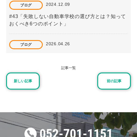
2024.12.09
ブログ
#43「失敗しない自動車学校の選び方とは？知って
おくべき6つのポイント」
2026.04.26
ブログ
#78 忙しい人にもおすすめ！東山自動車学校のオン
ライン学科教習
記事一覧
新しい記事
前の記事
2023.09.15
ブログ
#22「【自動車運転免許】学生のうちにとった方が
いい理由」
2026.05.10
ブログ
052-701-1151
#79 仮免許取得年齢の変更とは？制度改正の内容