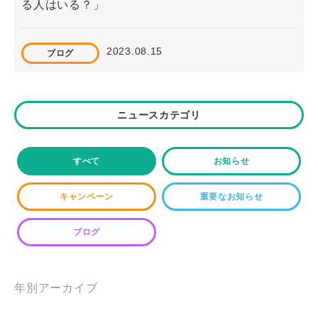
る人はいる？」
2023.08.15
ブログ
#20「自主経路設定とは？うまくいくコツは？」
ニュースカテゴリ
2023.02.15
ブログ
#8「自動車学校の学科教習のベストな受け方は？
すべて
お知らせ
よくある失敗と合わせてご紹介！」
キャンペーン
重要なお知らせ
2024.05.01
ブログ
ブログ
#37「東山自動車学校はキッズルーム完備！子育て
中の教習でも安心のサポート体制をご紹介」
年別アーカイブ
2024.10.14
ブログ