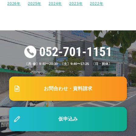
2026
2025
2024
2023
2022
#47「学科試験で出題される標識・標示問題とは？
標識と標示の種類と覚え方をご紹介」
2025.06.15
ブログ
052-701-1151
#63 その交通ルール、勘違いしていませんか？間違
えやすい交通ルールと注意点
〔月-金〕9:40〜20:30 〔土〕9:40〜17:25 〔日・祝休〕
2024.07.01
ブログ
#41「自動車学校のキャンセル料金はどのくらいか
お問合わせ・資料請求
かる？料金相場や発生してしまった時の対応方法を
解説」
仮申込み
2025.04.21
ブログ
#59「MT免許は難しくない！自動車を自在に操る