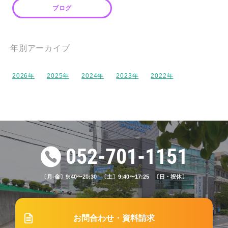
#70【女性も社会人も安心】東山自動車学校が働き
ブログ
ながら・子育てしながらでも通いやすい理由
年別アーカイブ
2023.09.15
ブログ
#22「【自動車運転免許】学生のうちにとった方が
2026
2025
2024
2023
2022
いい理由」
2026.05.24
ブログ
#80 東山自動車学校の仮免許取得年齢対応とは？
052-701-1151
入校タイミングや取得ポイントを解説
〔月-金〕9:40〜20:30 〔土〕9:40〜17:25 〔日・祝休〕
2025.06.15
ブログ
#63 その交通ルール、勘違いしていませんか？間違
えやすい交通ルールと注意点
お問合わせ・資料請求