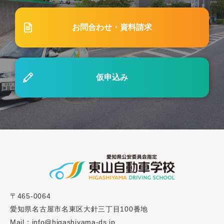
2026.03.08
ブログ
#75 自動車学校で起こりがちなトラブルと、後悔し
お問合わせ・資料請求
ないための対策
2024.03.01
ブログ
仮申込み
#4「自動車学校の「通学」と「合宿」どちらが良
い？メリットとデメリットをご紹介」
2023.12.15
ブログ
#28「セット教習とは？教習内容と知っておきたい
ポイントを解説」
2024.03.01
〒465-0064
ブログ
愛知県名古屋市名東区大針三丁目100番地
#33 「東山自動車学校で卒業するにはどのくらいの
Mail：info@higashiyama-ds.jp