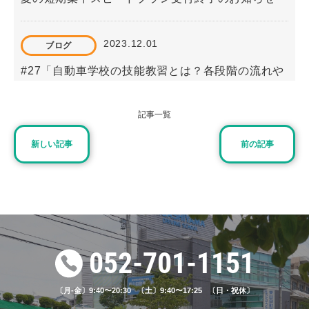
2023.12.01
ブログ
#27「自動車学校の技能教習とは？各段階の流れや
注意点を解説」
記事一覧
2024.11.12
ブログ
新しい記事
前の記事
#49「 路上教習のポイントとは？一回目の教習内容
や注意点を解説」
2025.02.24
ブログ
#55「社会人におすすめの自動車学校とは？効率よ
052-701-1151
く免許を取得する方」
〔月-金〕9:40〜20:30 〔土〕9:40〜17:25 〔日・祝休〕