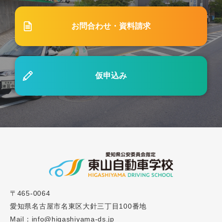
2023.12.15
ブログ
お問合わせ・資料請求
#28「セット教習とは？教習内容と知っておきたい
ポイントを解説」
仮申込み
2025.07.17
お知らせ
「AT限定解除教習」及び「ペーパードライバー教
習」受付一時中断のお知らせ
2023.12.01
ブログ
#27「自動車学校の技能教習とは？各段階の流れや
注意点を解説」
〒465-0064
2025.12.16
ブログ
愛知県名古屋市名東区大針三丁目100番地
Mail：info@higashiyama-ds.jp