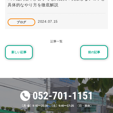
具体的なやり方を徹底解説
2024.07.15
ブログ
#42「自動車学校の入校式では何をするの？必要な
持ち物や当日の流れをご紹介」
記事一覧
新しい記事
前の記事
2026.02.08
ブログ
#73 初心者ドライバーがやりがちなNG運転とは？
注意点を徹底解説
2024.06.15
ブログ
052-701-1151
#40「高校生でも運転免許は取得できる？取得まで
の期間や注意点をご紹介」
〔月-金〕9:40〜20:30 〔土〕9:40〜17:25 〔日・祝休〕