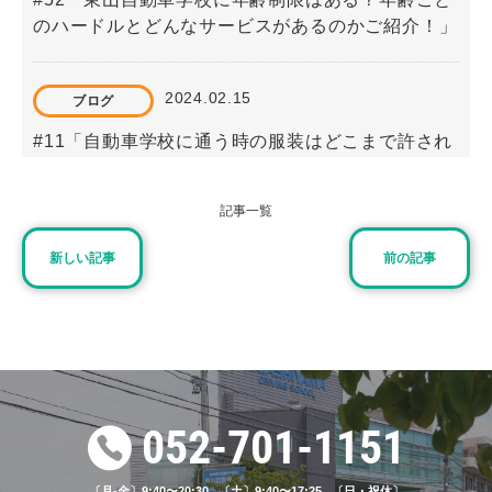
のハードルとどんなサービスがあるのかご紹介！」
2024.02.15
ブログ
#11「自動車学校に通う時の服装はどこまで許され
る？【ネイル・スカート・カラコン】」
記事一覧
2023.06.15
ブログ
新しい記事
前の記事
#16「自動車学校の申し込みに必要なものは？事前
にチェックすべきこと」
2024.11.12
ブログ
#49「 路上教習のポイントとは？一回目の教習内容
052-701-1151
や注意点を解説」
〔月-金〕9:40〜20:30 〔土〕9:40〜17:25 〔日・祝休〕