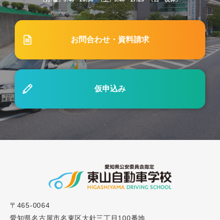
2025.04.25
重要なお知らせ
普通MT免許を取得希望されるお客様へ
お問合わせ・資料請求
2024.09.04
ブログ
#45「自動車学校の効果測定とは？合格するための
仮申込み
ポイントをご紹介」
2023.12.01
ブログ
#27「自動車学校の技能教習とは？各段階の流れや
注意点を解説」
2025.05.19
ブログ
〒465-0064
#61 社用車事故ゼロを目指す！企業向け講習で実現
愛知県名古屋市名東区大針三丁目100番地